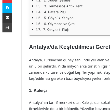
2. Düden Şelalesi
Skype
3. Termessos Antik Kenti
4. Patara Plajı
E-Posta ile paylaş
5. Göynük Kanyonu
Yazdır
6. Olympos ve Çıralı
7. Konyaaltı Plajı
Antalya’da Keşfedilmesi Gerek
Antalya, Türkiye’nin güney sahilinde yer alan ve
ünlü bir şehirdir. Yılda milyonlarca turistin ilgisi
zamanda kültürel ve doğal keşifler yapmak isteye
keşfedilmesi gereken bazı büyüleyici yerleri birl
1. Kaleiçi
Antalya’nın tarihî merkezi olan Kaleiçi, dar soka
örnekleriyle dolu bir bölgedir. Yüzyıllar boyunca