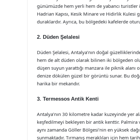
günümüzde hem yerli hem de yabancı turistler i
Hadrian Kapısı, Kesik Minare ve Hidirlik Kulesi g
duraklardır. Ayrıca, bu bölgedeki kafelerde oturu
2. Düden Şelalesi
Düden Şelalesi, Antalya’nın doğal güzelliklerinden
hem de alt düden olarak bilinen iki bölgeden ol
düşen suyun yarattığı manzara ile piknik alanı ol
denize dökülen güzel bir görüntü sunar. Bu doğal
harika bir mekandır.
3. Termessos Antik Kenti
Antalya’nın 30 kilometre kadar kuzeyinde yer al
keşfedilmeyi bekleyen bir antik kenttir. Palmira
aynı zamanda Göller Bölgesi’nin en yüksek dağ
sunmaktadır. Tırmanış meraklıları için hem tari