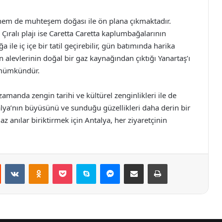
rı hem de muhteşem doğası ile ön plana çıkmaktadır.
Çıralı plajı ise Caretta Caretta kaplumbağalarının
ile iç içe bir tatil geçirebilir, gün batımında harika
in alevlerinin doğal bir gaz kaynağından çıktığı Yanartaş’ı
 mümkündür.
 zamanda zengin tarihi ve kültürel zenginlikleri ile de
alya’nın büyüsünü ve sunduğu güzellikleri daha derin bir
 anılar biriktirmek için Antalya, her ziyaretçinin
st
Reddit
VKontakte
Odnoklassniki
Pocket
Skype
Messenger
E-Posta ile paylaş
Yazdır