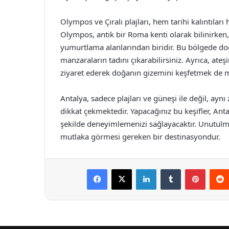
Olympos ve Çıralı plajları, hem tarihi kalıntıla
Olympos, antik bir Roma kenti olarak bilinirken, 
yumurtlama alanlarından biridir. Bu bölgede doğa 
manzaraların tadını çıkarabilirsiniz. Ayrıca, ateş
ziyaret ederek doğanın gizemini keşfetmek de
Antalya, sadece plajları ve güneşi ile değil, aynı
dikkat çekmektedir. Yapacağınız bu keşifler, Ant
şekilde deneyimlemenizi sağlayacaktır. Unutulmaz
mutlaka görmesi gereken bir destinasyondur.
Facebook
X
LinkedIn
Tumblr
Pintere