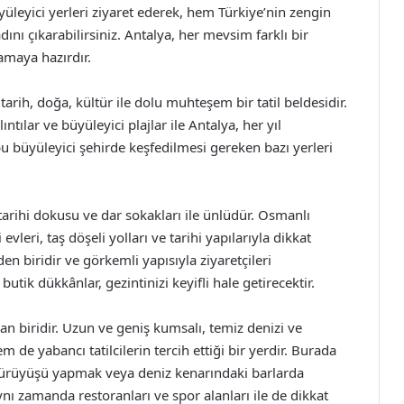
yüleyici yerleri ziyaret ederek, hem Türkiye’nin zengin
ını çıkarabilirsiniz. Antalya, her mevsim farklı bir
amaya hazırdır.
tarih, doğa, kültür ile dolu muhteşem bir tatil beldesidir.
ıntılar ve büyüleyici plajlar ile Antalya, her yıl
u büyüleyici şehirde keşfedilmesi gereken bazı yerleri
 tarihi dokusu ve dar sokakları ile ünlüdür. Osmanlı
vleri, taş döşeli yolları ve tarihi yapılarıyla dikkat
en biridir ve görkemli yapısıyla ziyaretçileri
butik dükkânlar, gezintinizi keyifli hale getirecektir.
dan biridir. Uzun ve geniş kumsalı, temiz denizi ve
m de yabancı tatilcilerin tercih ettiği bir yerdir. Burada
ürüyüşü yapmak veya deniz kenarındaki barlarda
ı zamanda restoranları ve spor alanları ile de dikkat