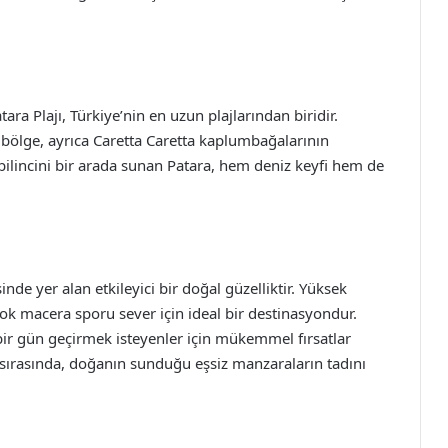
tara Plajı, Türkiye’nin en uzun plajlarından biridir.
bu bölge, ayrıca Caretta Caretta kaplumbağalarının
bilincini bir arada sunan Patara, hem deniz keyfi hem de
e yer alan etkileyici bir doğal güzelliktir. Yüksek
çok macera sporu sever için ideal bir destinasyondur.
çe bir gün geçirmek isteyenler için mükemmel fırsatlar
sırasında, doğanın sunduğu eşsiz manzaraların tadını