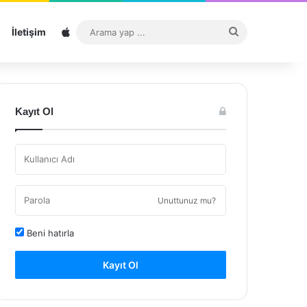
Sitemap
Arama
İletişim
yap
...
Kayıt Ol
Unuttunuz mu?
Beni hatırla
Kayıt Ol