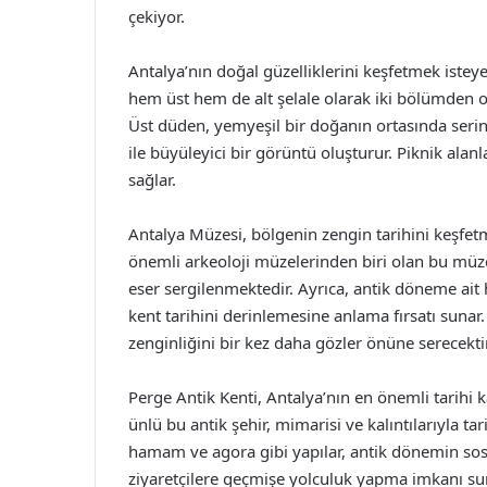
çekiyor.
Antalya’nın doğal güzelliklerini keşfetmek isteyen
hem üst hem de alt şelale olarak iki bölümden 
Üst düden, yemyeşil bir doğanın ortasında serin
ile büyüleyici bir görüntü oluşturur. Piknik alanl
sağlar.
Antalya Müzesi, bölgenin zengin tarihini keşfetm
önemli arkeoloji müzelerinden biri olan bu müz
eser sergilenmektedir. Ayrıca, antik döneme ait h
kent tarihini derinlemesine anlama fırsatı sunar
zenginliğini bir kez daha gözler önüne serecektir
Perge Antik Kenti, Antalya’nın en önemli tarihi ka
ünlü bu antik şehir, mimarisi ve kalıntılarıyla t
hamam ve agora gibi yapılar, antik dönemin sos
ziyaretçilere geçmişe yolculuk yapma imkanı sunar