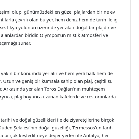
eşimi olup, günümüzdeki en güzel plajlardan birine ev
tılarla çevrili olan bu yer, hem deniz hem de tarih ile iç
ı ise, likya yolunun üzerinde yer alan doğal bir plajdır ve
alanlardan biridir. Olympos’un mistik atmosferi ve
 kaçamağı sunar.
a yakın bir konumda yer alır ve hem yerli halk hem de
ir. Uzun ve geniş bir kumsala sahip olan plaj, çeşitli su
udur. Arkasında yer alan Toros Dağları’nın muhteşem
. Ayrıca, plaj boyunca uzanan kafelerde ve restoranlarda
arihi ve doğal güzellikleri ile de ziyaretçilerine birçok
Düden Şelalesi’nin doğal güzelliği, Termessos’un tarih
aha birçok keşfedilmeye değer yerleri ile Antalya, her