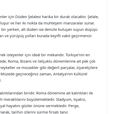
ler için Düden Şelalesi harika bir durak olacaktır. Şelale,
oluşur ve her iki nokta da muhteşem manzaralar sunar.
 bir yerken, alt düden ise denizle buluşan suyun düşüşü
arı ve yürüyüş yolları burada keyifli vakit geçirmenizi
ek isteyenler için ideal bir mekandır. Türkiye’nin en
ede, Roma, Bizans ve Selçuklu dönemlerine ait pek çok
eykeller ve mozaikler gibi değerli parçalar, ziyaretçilere
. Müzede geçireceğiniz zaman, Antalya’nın kültürel
.
lıntılarından biridir. Roma dönemine ait kalıntıları ile
arih meraklılarını büyülemektedir. Stadyum, tiyatro,
yal hayatını gözler önüne sermektedir. Perge,
ak, tarihın izlerini sürme fırsatı tanır.