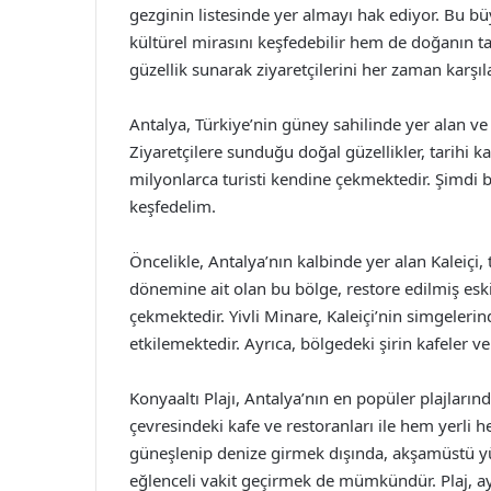
gezginin listesinde yer almayı hak ediyor. Bu bü
kültürel mirasını keşfedebilir hem de doğanın tad
güzellik sunarak ziyaretçilerini her zaman karşıl
Antalya, Türkiye’nin güney sahilinde yer alan ve 
Ziyaretçilere sunduğu doğal güzellikler, tarihi kal
milyonlarca turisti kendine çekmektedir. Şimdi b
keşfedelim.
Öncelikle, Antalya’nın kalbinde yer alan Kaleiçi,
dönemine ait olan bu bölge, restore edilmiş eski e
çekmektedir. Yivli Minare, Kaleiçi’nin simgelerind
etkilemektedir. Ayrıca, bölgedeki şirin kafeler ve 
Konyaaltı Plajı, Antalya’nın en popüler plajların
çevresindeki kafe ve restoranları ile hem yerli he
güneşlenip denize girmek dışında, akşamüstü y
eğlenceli vakit geçirmek de mümkündür. Plaj, ayn