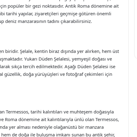
çin popüler bir gezi noktasıdır. Antik Roma dönemine ait
ibi tarihi yapılar, ziyaretçileri geçmişe götüren önemli
p deniz manzarasının tadını çıkarabilirsiniz.
 biridir. Şelale, kentin biraz dışında yer alırken, hem üst
uşmaktadır. Yukarı Düden Şelalesi, yemyeşil doğası ve
arak sıkça tercih edilmektedir. Aşağı Düden Şelalesi ise
 güzellik, doğa yürüyüşleri ve fotoğraf çekimleri için
an Termessos, tarihi kalıntıları ve muhteşem doğasıyla
 ve Roma dönemine ait kalıntılarıyla ünlü olan Termessos,
ında yer alması nedeniyle olağanüstü bir manzara
h hem de doğa ile buluşma imkanı sunan bu antik şehir,