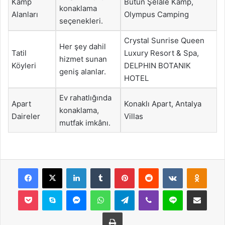
Kamp
Bütün Şelale Kamp,
konaklama
Alanları
Olympus Camping
seçenekleri.
Crystal Sunrise Queen
Her şey dahil
Tatil
Luxury Resort & Spa,
hizmet sunan
Köyleri
DELPHIN BOTANIK
geniş alanlar.
HOTEL
Ev rahatlığında
Apart
Konaklı Apart, Antalya
konaklama,
Daireler
Villas
mutfak imkânı.
Facebook
X
LinkedIn
Tumblr
Pinterest
Reddit
VKontakte
Odnok
Pocket
Skype
Messenger
WhatsApp
Telegram
Viber
Line
E-Posta ile payla
Yazdır