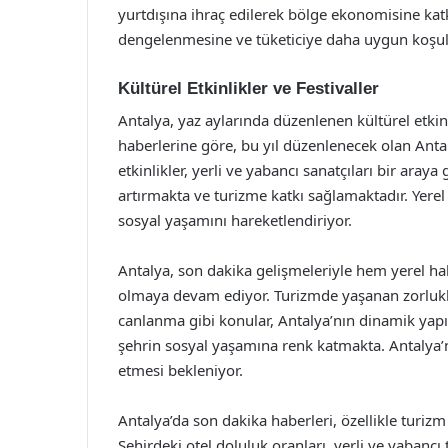
yurtdışına ihraç edilerek bölge ekonomisine katk
dengelenmesine ve tüketiciye daha uygun koşul
Kültürel Etkinlikler ve Festivaller
Antalya, yaz aylarında düzenlenen kültürel etkinl
haberlerine göre, bu yıl düzenlenecek olan Antaly
etkinlikler, yerli ve yabancı sanatçıları bir araya 
artırmakta ve turizme katkı sağlamaktadır. Yerel 
sosyal yaşamını hareketlendiriyor.
Antalya, son dakika gelişmeleriyle hem yerel halk
olmaya devam ediyor. Turizmde yaşanan zorlukla
canlanma gibi konular, Antalya’nın dinamik yapısı
şehrin sosyal yaşamına renk katmakta. Antalya
etmesi bekleniyor.
Antalya’da son dakika haberleri, özellikle turiz
Şehirdeki otel doluluk oranları, yerli ve yabancı tu