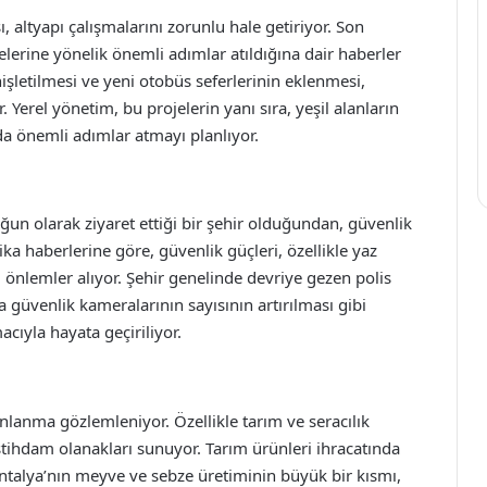
, altyapı çalışmalarını zorunlu hale getiriyor. Son
elerine yönelik önemli adımlar atıldığına dair haberler
şletilmesi ve yeni otobüs seferlerinin eklenmesi,
 Yerel yönetim, bu projelerin yanı sıra, yeşil alanların
da önemli adımlar atmayı planlıyor.
ğun olarak ziyaret ettiği bir şehir olduğundan, güvenlik
a haberlerine göre, güvenlik güçleri, özellikle yaz
 önlemler alıyor. Şehir genelinde devriye gezen polis
da güvenlik kameralarının sayısının artırılması gibi
cıyla hayata geçiriliyor.
lanma gözlemleniyor. Özellikle tarım ve seracılık
istihdam olanakları sunuyor. Tarım ürünleri ihracatında
Antalya’nın meyve ve sebze üretiminin büyük bir kısmı,