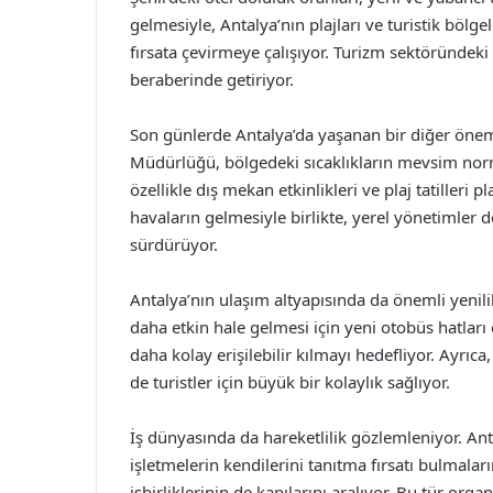
gelmesiyle, Antalya’nın plajları ve turistik bölg
fırsata çevirmeye çalışıyor. Turizm sektöründek
beraberinde getiriyor.
Son günlerde Antalya’da yaşanan bir diğer öne
Müdürlüğü, bölgedeki sıcaklıkların mevsim norm
özellikle dış mekan etkinlikleri ve plaj tatilleri 
havaların gelmesiyle birlikte, yerel yönetimler d
sürdürüyor.
Antalya’nın ulaşım altyapısında da önemli yenilik
daha etkin hale gelmesi için yeni otobüs hatları ol
daha kolay erişilebilir kılmayı hedefliyor. Ayrıca
de turistler için büyük bir kolaylık sağlıyor.
İş dünyasında da hareketlilik gözlemleniyor. Anta
işletmelerin kendilerini tanıtma fırsatı bulmalar
işbirliklerinin de kapılarını aralıyor. Bu tür or