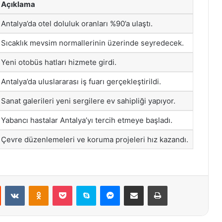
Açıklama
Antalya’da otel doluluk oranları %90’a ulaştı.
Sıcaklık mevsim normallerinin üzerinde seyredecek.
Yeni otobüs hatları hizmete girdi.
Antalya’da uluslararası iş fuarı gerçekleştirildi.
Sanat galerileri yeni sergilere ev sahipliği yapıyor.
Yabancı hastalar Antalya’yı tercih etmeye başladı.
Çevre düzenlemeleri ve koruma projeleri hız kazandı.
st
Reddit
VKontakte
Odnoklassniki
Pocket
Skype
Messenger
E-Posta ile paylaş
Yazdır