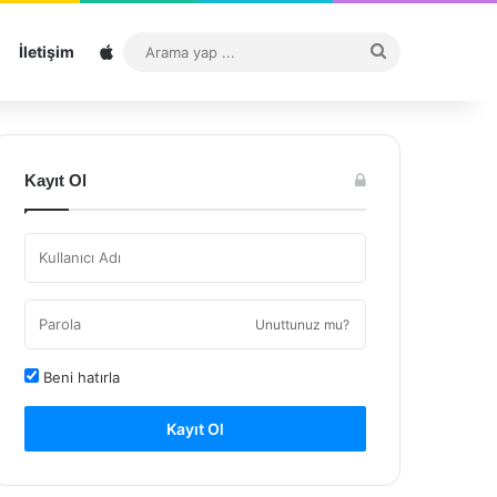
Sitemap
Arama
İletişim
yap
...
Kayıt Ol
Unuttunuz mu?
Beni hatırla
Kayıt Ol