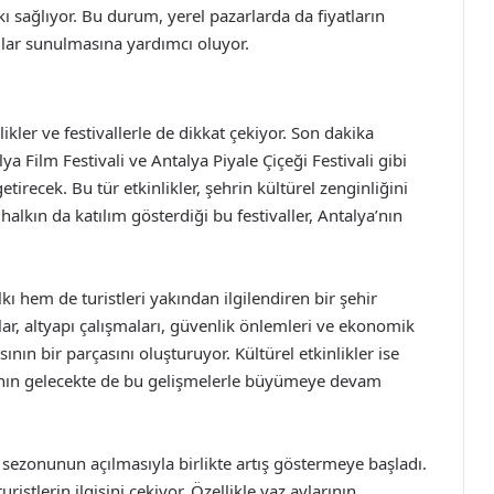
ı sağlıyor. Bu durum, yerel pazarlarda da fiyatların
lar sunulmasına yardımcı oluyor.
ikler ve festivallerle de dikkat çekiyor. Son dakika
a Film Festivali ve Antalya Piyale Çiçeği Festivali gibi
getirecek. Bu tür etkinlikler, şehrin kültürel zenginliğini
halkın da katılım gösterdiği bu festivaller, Antalya’nın
ı hem de turistleri yakından ilgilendiren bir şehir
r, altyapı çalışmaları, güvenlik önlemleri ve ekonomik
nın bir parçasını oluşturuyor. Kültürel etkinlikler ise
’nın gelecekte de bu gelişmelerle büyümeye devam
m sezonunun açılmasıyla birlikte artış göstermeye başladı.
ristlerin ilgisini çekiyor. Özellikle yaz aylarının