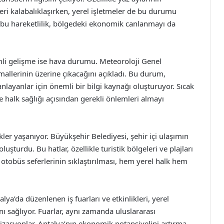
eleri kalabalıklaşırken, yerel işletmeler de bu durumu
i bu hareketlilik, bölgedeki ekonomik canlanmayı da
mli gelişme ise hava durumu. Meteoroloji Genel
allerinin üzerine çıkacağını açıkladı. Bu durum,
planlayanlar için önemli bir bilgi kaynağı oluşturuyor. Sıcak
e halk sağlığı açısından gerekli önlemleri almayı
ler yaşanıyor. Büyükşehir Belediyesi, şehir içi ulaşımın
uşturdu. Bu hatlar, özellikle turistik bölgeleri ve plajları
, otobüs seferlerinin sıklaştırılması, hem yerel halk hem
lya’da düzenlenen iş fuarları ve etkinlikleri, yerel
ını sağlıyor. Fuarlar, aynı zamanda uluslararası
ganizasyonlar, Antalya’nın ekonomik potansiyelini artırma