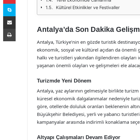
Skype
Kültürel Etkinlikler ve Festivaller
E-Posta ile paylaş
Antalya’da Son Dakika Gelişm
Yazdır
Antalya, Türkiye’nin en gözde turistik destinasy
ekonomik, sosyal ve kültürel açıdan da önemli g
halkı ve turistleri yakından ilgilendiren olayla
yaşanan önemli olayları ve gelişmeleri ele alaca
Turizmde Yeni Dönem
Antalya, yaz aylarının gelmesiyle birlikte turizm
küresel ekonomik dalgalanmalar nedeniyle turiz
göre, otellerde doluluk oranları beklenenin alt
Büyükşehir Belediyesi, yerli ve yabancı turistl
kampanyalar arasında indirimli konaklama seçenekl
Altyapı Çalışmaları Devam Ediyor