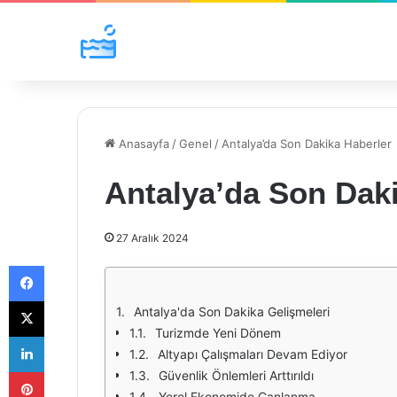
Anasayfa
/
Genel
/
Antalya’da Son Dakika Haberler
Antalya’da Son Dak
27 Aralık 2024
Facebook
X
Antalya'da Son Dakika Gelişmeleri
Turizmde Yeni Dönem
LinkedIn
Altyapı Çalışmaları Devam Ediyor
Pinterest
Güvenlik Önlemleri Arttırıldı
Yerel Ekonomide Canlanma