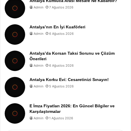
Antalya Kumluca Arası Mesafe Ne Kadardır?
Admin
7 Ağustos 2026
Antalya’nın En İyi Kuaförleri
Admin
6 Ağustos 2026
Antalya’da Korsan Taksi Sorunu ve Çözüm
Önerileri
Admin
6 Ağustos 2026
Antalya Korku Evi: Cesaretinizi Sınayın!
Admin
5 Ağustos 2026
E İmza Fiyatları 2026: En Güncel Bilgiler ve
Karşılaştırmalar
Admin
1 Ağustos 2026