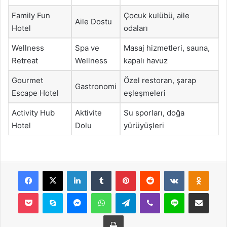
Family Fun
Çocuk kulübü, aile
Aile Dostu
Hotel
odaları
Wellness
Spa ve
Masaj hizmetleri, sauna,
Retreat
Wellness
kapalı havuz
Gourmet
Özel restoran, şarap
Gastronomi
Escape Hotel
eşleşmeleri
Activity Hub
Aktivite
Su sporları, doğa
Hotel
Dolu
yürüyüşleri
Facebook
X
LinkedIn
Tumblr
Pinterest
Reddit
VKontakte
Odnok
Pocket
Skype
Messenger
WhatsApp
Telegram
Viber
Line
E-Posta ile payla
Yazdır