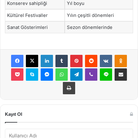
Konserev sahipliği
Yıl boyu
Kültürel Festivaller
Yılın çeşitli dönemleri
Sanat Gösterimleri
Sezon dönemlerinde
Facebook
X
LinkedIn
Tumblr
Pinterest
Reddit
VKontakte
Odnok
Pocket
Skype
Messenger
WhatsApp
Telegram
Viber
Line
E-Posta ile payla
Yazdır
Kayıt Ol