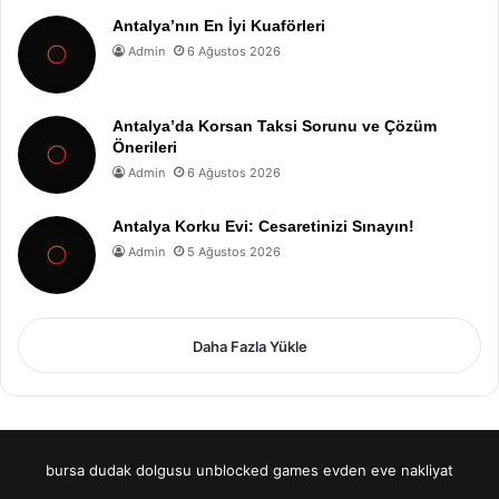
Antalya’nın En İyi Kuaförleri
Admin
6 Ağustos 2026
Antalya’da Korsan Taksi Sorunu ve Çözüm
Önerileri
Admin
6 Ağustos 2026
Antalya Korku Evi: Cesaretinizi Sınayın!
Admin
5 Ağustos 2026
Daha Fazla Yükle
bursa dudak dolgusu
unblocked games
evden eve nakliyat