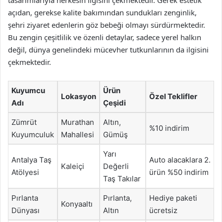
tasarımlarıyla herkesin ilgisini çekmektedir. Gerek estetik
açıdan, gerekse kalite bakımından sundukları zenginlik,
şehri ziyaret edenlerin göz bebeği olmayı sürdürmektedir.
Bu zengin çeşitlilik ve özenli detaylar, sadece yerel halkın
değil, dünya genelindeki mücevher tutkunlarının da ilgisini
çekmektedir.
Kuyumcu
Ürün
Lokasyon
Özel Teklifler
Adı
Çeşidi
Zümrüt
Murathan
Altın,
%10 indirim
Kuyumculuk
Mahallesi
Gümüş
Yarı
Antalya Taş
Auto alacaklara 2.
Kaleiçi
Değerli
Atölyesi
ürün %50 indirim
Taş Takılar
Pırlanta
Pırlanta,
Hediye paketi
Konyaaltı
Dünyası
Altın
ücretsiz