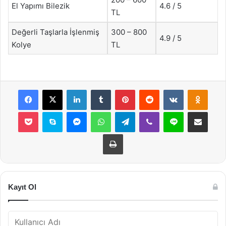
El Yapımı Bilezik
4.6 / 5
TL
Değerli Taşlarla İşlenmiş
300 – 800
4.9 / 5
Kolye
TL
Facebook
X
LinkedIn
Tumblr
Pinterest
Reddit
VKontakte
Odnok
Pocket
Skype
Messenger
WhatsApp
Telegram
Viber
Line
E-Posta ile payla
Yazdır
Kayıt Ol