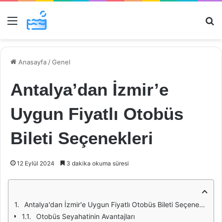
Menü
Ar
Anasayfa
/
Genel
Antalya’dan İzmir’e
Uygun Fiyatlı Otobüs
Bileti Seçenekleri
12 Eylül 2024
3 dakika okuma süresi
Antalya'dan İzmir'e Uygun Fiyatlı Otobüs Bileti Seçenekleri
Otobüs Seyahatinin Avantajları