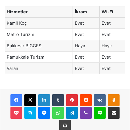
Hizmetler
İkram
Wi-Fi
Kamil Koç
Evet
Evet
Metro Turizm
Evet
Evet
Balıkesir BİGGES
Hayır
Hayır
Pamukkale Turizm
Evet
Evet
Varan
Evet
Evet
Facebook
X
LinkedIn
Tumblr
Pinterest
Reddit
VKontakte
Odnok
Pocket
Skype
Messenger
WhatsApp
Telegram
Viber
Line
E-Posta ile payla
Yazdır