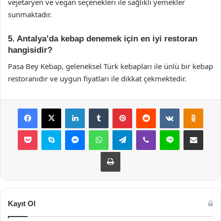
vejetaryen ve vegan seçenekleri ile sağlıklı yemekler
sunmaktadır.
5. Antalya’da kebap denemek için en iyi restoran
hangisidir?
Pasa Bey Kebap, geleneksel Türk kebapları ile ünlü bir kebap
restoranıdır ve uygun fiyatları ile dikkat çekmektedir.
Facebook
X
LinkedIn
Tumblr
Pinterest
Reddit
VKontakte
Odnok
Pocket
Skype
Messenger
WhatsApp
Telegram
Viber
Line
E-Posta ile payla
Yazdır
Kayıt Ol