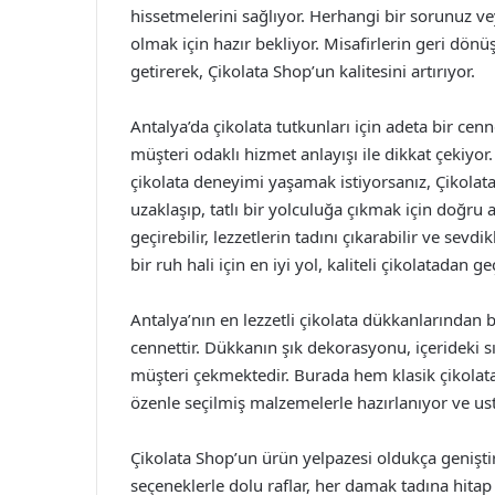
hissetmelerini sağlıyor. Herhangi bir sorunuz ve
olmak için hazır bekliyor. Misafirlerin geri dönüş
getirerek, Çikolata Shop’un kalitesini artırıyor.
Antalya’da çikolata tutkunları için adeta bir cenn
müşteri odaklı hizmet anlayışı ile dikkat çekiyo
çikolata deneyimi yaşamak istiyorsanız, Çikola
uzaklaşıp, tatlı bir yolculuğa çıkmak için doğru 
geçirebilir, lezzetlerin tadını çıkarabilir ve sevd
bir ruh hali için en iyi yol, kaliteli çikolatadan ge
Antalya’nın en lezzetli çikolata dükkanlarından bi
cennettir. Dükkanın şık dekorasyonu, içerideki s
müşteri çekmektedir. Burada hem klasik çikolatal
özenle seçilmiş malzemelerle hazırlanıyor ve usta
Çikolata Shop’un ürün yelpazesi oldukça geniştir. 
seçeneklerle dolu raflar, her damak tadına hitap 