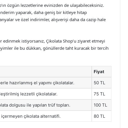
p’ın özgün lezzetlerine evinizden de ulaşabileceksiniz.
önderim yaparak, daha geniş bir kitleye hitap
alar ve özel indirimler, alışverişi daha da cazip hale
r edinmek istiyorsanız, Çikolata Shop’u ziyaret etmeyi
imler ile bu dükkan, gönüllerde taht kuracak bir tercih
Fiyat
rle hazırlanmış el yapımı çikolatalar.
50 TL
eştirilmiş lezzetli çikolatalar.
75 TL
ta dolgusu ile yapılan trüf topları.
100 TL
içermeyen çikolata alternatifi.
80 TL