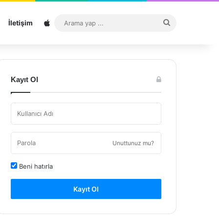
Sitemap
Arama
İletişim
yap
...
Kayıt Ol
Unuttunuz mu?
Beni hatırla
Kayıt Ol