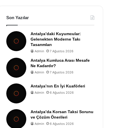
Son Yazılar
Antalya’daki Kuyumcular:
Gelenekten Moderne Takı
Tasarımları
Admin
7 Ağustos 2026
Antalya Kumluca Arası Mesafe
Ne Kadardır?
Admin
7 Ağustos 2026
Antalya’nın En İyi Kuaförleri
Admin
6 Ağustos 2026
Antalya’da Korsan Taksi Sorunu
ve Çözüm Önerileri
Admin
6 Ağustos 2026