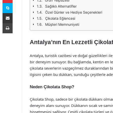
Ürün Yelpazesi
Skype
Sağlıklı Alternatifler
Özel Günler ve Hediye Seçenekleri
E-Posta ile paylaş
Çikolata Eğlencesi
Yazdır
Müşteri Memnuniyeti
Antalya’nın En Lezzetli Çikol
Antalya, turistik cazibesi ve doğal güzellikleri 
bir deneyim sunuyor. Bu bağlamda, kentin en lez
çikolata severlerin vazgeçilmez duraklarından bi
ilgisini çeken bu dükkan, sunduğu çeşitlerle adet
Neden Çikolata Shop?
Çikolata Shop, sadece bir çikolata dükkanı olman
deneyim alanı sunuyor. Dükkanın sıcak ve samim
hissetmesini sağlıyor. Çeşitli çikolata türleri ve 