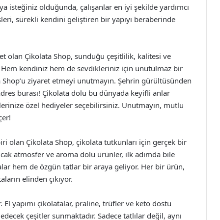
ya isteğiniz olduğunda, çalışanlar en iyi şekilde yardımcı
leri, sürekli kendini geliştiren bir yapıyı beraberinde
et olan Çikolata Shop, sunduğu çeşitlilik, kalitesi ve
r. Hem kendiniz hem de sevdikleriniz için unutulmaz bir
ta Shop’u ziyaret etmeyi unutmayın. Şehrin gürültüsünden
adres burası! Çikolata dolu bu dünyada keyifli anlar
iklerinize özel hediyeler seçebilirsiniz. Unutmayın, mutlu
çer!
ri olan Çikolata Shop, çikolata tutkunları için gerçek bir
ıcak atmosfer ve aroma dolu ürünler, ilk adımda bile
ar hem de özgün tatlar bir araya geliyor. Her bir ürün,
ların elinden çıkıyor.
El yapımı çikolatalar, praline, trüfler ve keto dostu
edecek çeşitler sunmaktadır. Sadece tatlılar değil, aynı