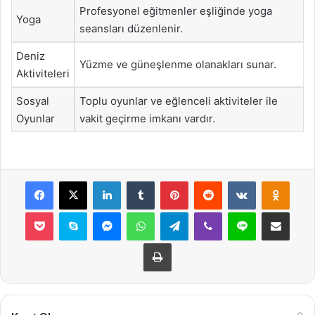
Profesyonel eğitmenler eşliğinde yoga
Yoga
seansları düzenlenir.
Deniz
Yüzme ve güneşlenme olanakları sunar.
Aktiviteleri
Sosyal
Toplu oyunlar ve eğlenceli aktiviteler ile
Oyunlar
vakit geçirme imkanı vardır.
Facebook
X
LinkedIn
Tumblr
Pinterest
Reddit
VKontakte
Odnok
Pocket
Skype
Messenger
WhatsApp
Telegram
Viber
Line
E-Posta ile payla
Yazdır