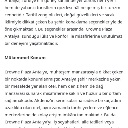
Antalya, Türkiye’nin güney sahilinde yer alarak hem yerli
hem de yabancı turistlerin gözdesi hâline gelmiş bir turizm
cennetidir. Tarihî zenginlikleri, doğal güzellikleri ve sıcak
iklimiyle dikkat çeken bu şehir, konaklama seçenekleriyle de
öne çıkmaktadır. Bu seçenekler arasında, Crowne Plaza
Antalya, sunduğu lüks ve konfor ile misafirlerine unutulmaz
bir deneyim yaşatmaktadır.
Mükemmel Konum
Crowne Plaza Antalya, muhteşem manzarasıyla dikkat çeken
bir noktada konumlanmıştır. Antalya şehir merkezine yakın
bir mesafede yer alan otel, hem deniz hem de dağ
manzarası sunarak misafirlerine sakin ve huzurlu bir ortam
sağlamaktadır. Akdeniz’in serin sularına sadece birkaç adım
uzaklıkta olan otel, aynı zamanda tarihi yerlere ve eğlence
merkezlerine de kolay erişim imkânı tanımaktadır. Bu da
Crowne Plaza Antalya’yı, iş seyahatleri, aile tatilleri veya