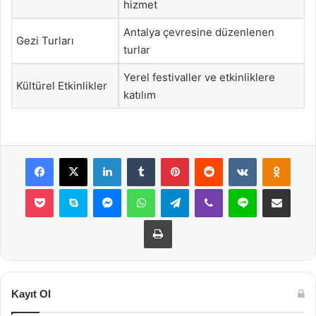
hizmet
Antalya çevresine düzenlenen
Gezi Turları
turlar
Yerel festivaller ve etkinliklere
Kültürel Etkinlikler
katılım
Facebook
X
LinkedIn
Tumblr
Pinterest
Reddit
VKontakte
Odnok
Pocket
Skype
Messenger
WhatsApp
Telegram
Viber
Line
E-Posta ile payla
Yazdır
Kayıt Ol