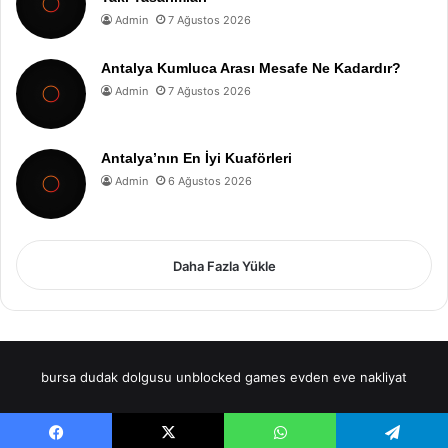
Admin
7 Ağustos 2026
Antalya Kumluca Arası Mesafe Ne Kadardır?
Admin
7 Ağustos 2026
Antalya’nın En İyi Kuaförleri
Admin
6 Ağustos 2026
Daha Fazla Yükle
bursa dudak dolgusu
unblocked games
evden eve nakliyat