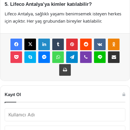
5. Lifeco Antalya’ya kimler katılabilir?
Lifeco Antalya, sağlıklı yaşamı benimsemek isteyen herkes
için açıktır. Her yaş grubundan bireyler katılabilir.
Facebook
X
LinkedIn
Tumblr
Pinterest
Reddit
VKontakte
Odnok
Pocket
Skype
Messenger
WhatsApp
Telegram
Viber
Line
E-Posta ile payla
Yazdır
Kayıt Ol