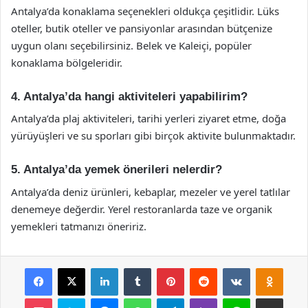
Antalya’da konaklama seçenekleri oldukça çeşitlidir. Lüks
oteller, butik oteller ve pansiyonlar arasından bütçenize
uygun olanı seçebilirsiniz. Belek ve Kaleiçi, popüler
konaklama bölgeleridir.
4. Antalya’da hangi aktiviteleri yapabilirim?
Antalya’da plaj aktiviteleri, tarihi yerleri ziyaret etme, doğa
yürüyüşleri ve su sporları gibi birçok aktivite bulunmaktadır.
5. Antalya’da yemek önerileri nelerdir?
Antalya’da deniz ürünleri, kebaplar, mezeler ve yerel tatlılar
denemeye değerdir. Yerel restoranlarda taze ve organik
yemekleri tatmanızı öneririz.
Facebook
X
LinkedIn
Tumblr
Pinterest
Reddit
VKontakte
Odnok
Pocket
Skype
Messenger
WhatsApp
Telegram
Viber
Line
E-Posta ile payla