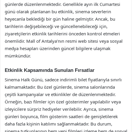
günlerde düzenlenmektedir. Genellikle ayın ilk Cumartesi
günü olarak planlanan bu etkinlik, sinema severlerin
heyecanla beklediği bir gün haline gelmiştir. Ancak, bu
tarihlerin değişebileceği ve güncellenebileceği için,
ziyaretçilerin etkinlik tarihlerini önceden kontrol etmeleri
önemlidir. Mall of Antalya’nın resmi web sitesi veya sosyal
medya hesapları üzerinden güncel bilgilere ulaşmak
mümkündür.
Etkinlik Kapsamında Sunulan Fırsatlar
Sinema Halk Günü, sadece indirimli bilet fiyatlarıyla sınırlı
kalmamaktadır. Bu özel günlerde, sinema salonlarında
çeşitli kampanyalar ve etkinlikler de düzenlenmektedir.
Örneğin, bazı filmler için özel gösterimler yapılabilir veya
izleyicilere sürpriz hediyeler verilebilir. Ayrıca, sinema
günleri boyunca, film gösterim saatleri de genişletilerek
daha fazla kişinin katılımı sağlanmaktadır. Bu durum,
sinema tutkunlarının hem yeni filmleri izleme hem de sosyal