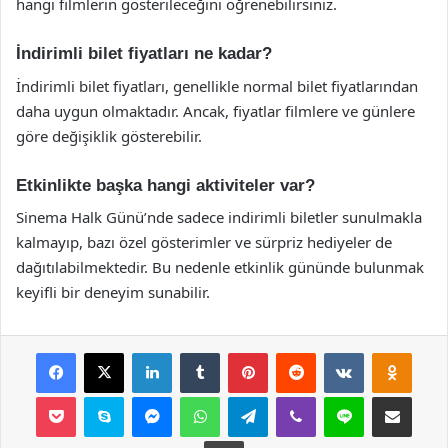
hangi filmlerin gösterileceğini öğrenebilirsiniz.
İndirimli bilet fiyatları ne kadar?
İndirimli bilet fiyatları, genellikle normal bilet fiyatlarından
daha uygun olmaktadır. Ancak, fiyatlar filmlere ve günlere
göre değişiklik gösterebilir.
Etkinlikte başka hangi aktiviteler var?
Sinema Halk Günü’nde sadece indirimli biletler sunulmakla
kalmayıp, bazı özel gösterimler ve sürpriz hediyeler de
dağıtılabilmektedir. Bu nedenle etkinlik gününde bulunmak
keyifli bir deneyim sunabilir.
Facebook
X
LinkedIn
Tumblr
Pinterest
Reddit
VKontakte
Odnok
Pocket
Skype
Messenger
WhatsApp
Telegram
Viber
Line
E-Posta ile payla
Yazdır