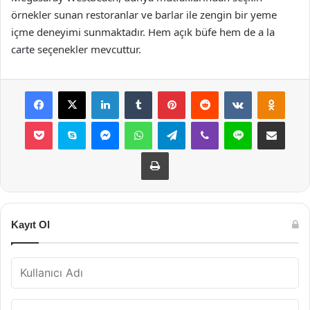
örnekler sunan restoranlar ve barlar ile zengin bir yeme
içme deneyimi sunmaktadır. Hem açık büfe hem de a la
carte seçenekler mevcuttur.
Facebook
X
LinkedIn
Tumblr
Pinterest
Reddit
VKontakte
Odnok
Pocket
Skype
Messenger
WhatsApp
Telegram
Viber
Line
E-Posta ile payla
Yazdır
Kayıt Ol