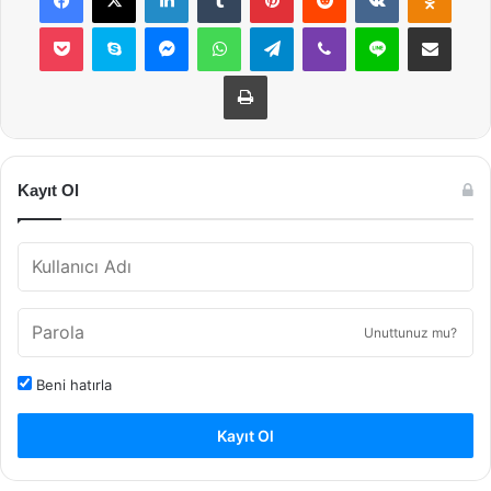
Pocket
Skype
Messenger
WhatsApp
Telegram
Viber
Line
E-Posta ile payla
Yazdır
Kayıt Ol
Unuttunuz mu?
Beni hatırla
Kayıt Ol