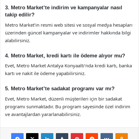
3. Metro Market’te indirim ve kampanyalar nasıl
takip edilir?
Metro Market’in resmi web sitesi ve sosyal medya hesapları
üzerinden güncel kampanyalar ve indirimler hakkında bilgi
alabilirsiniz.
4. Metro Market, kredi kartı ile ödeme alıyor mu?
Evet, Metro Market Antalya Konyaaltı’nda kredi kartı, banka
kartı ve nakit ile ödeme yapabilirsiniz.
5. Metro Market’te sadakat programı var mı?
Evet, Metro Market, düzenli müşterileri için bir sadakat
programı sunmaktadır. Bu program sayesinde özel indirim
ve avantajlardan yararlanabilirsiniz.
Facebook
X
LinkedIn
Tumblr
Pinterest
Reddit
VKontakte
Odnok