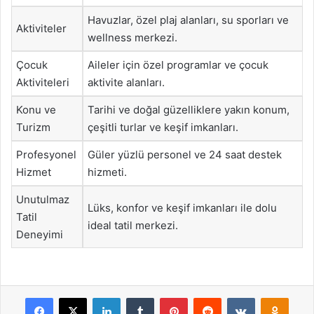
Havuzlar, özel plaj alanları, su sporları ve
Aktiviteler
wellness merkezi.
Çocuk
Aileler için özel programlar ve çocuk
Aktiviteleri
aktivite alanları.
Konu ve
Tarihi ve doğal güzelliklere yakın konum,
Turizm
çeşitli turlar ve keşif imkanları.
Profesyonel
Güler yüzlü personel ve 24 saat destek
Hizmet
hizmeti.
Unutulmaz
Lüks, konfor ve keşif imkanları ile dolu
Tatil
ideal tatil merkezi.
Deneyimi
Facebook
X
LinkedIn
Tumblr
Pinterest
Reddit
VKontakte
Odnok