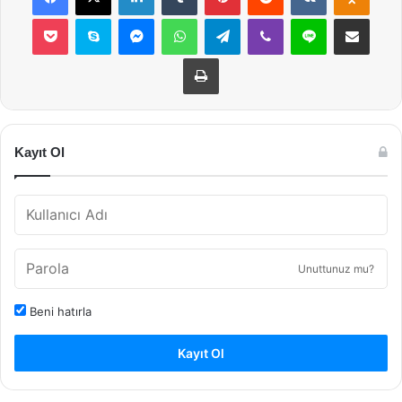
Pocket
Skype
Messenger
WhatsApp
Telegram
Viber
Line
E-Posta ile payla
Yazdır
Kayıt Ol
Unuttunuz mu?
Beni hatırla
Kayıt Ol