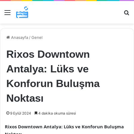
Menü
Ar
Anasayfa
/
Genel
Rixos Downtown
Antalya: Lüks ve
Konforun Buluşma
Noktası
9 Eylül 2024
4 dakika okuma süresi
Rixos Downtown Antalya: Lüks ve Konforun Buluşma