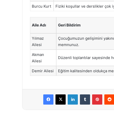
Burcu Kurt
Fiziki koşullar ve derslikler çok i
Aile Adı
Geri Bildirim
Yılmaz
Çocuğumuzun gelişimini yakınd
Ailesi
memnunuz.
Akman
Düzenli toplantılar sayesinde h
Ailesi
Demir Ailesi
Eğitim kalitesinden oldukça mem
Facebook
X
LinkedIn
Tumblr
Pintere