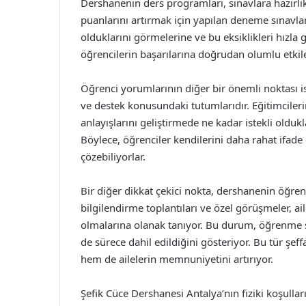
Dershanenin ders programları, sınavlara hazırlı
puanlarını artırmak için yapılan deneme sınavlar
olduklarını görmelerine ve bu eksiklikleri hızla
öğrencilerin başarılarına doğrudan olumlu etkiler
Öğrenci yorumlarının diğer bir önemli noktası is
ve destek konusundaki tutumlarıdır. Eğitimcilerin
anlayışlarını geliştirmede ne kadar istekli oldukl
Böylece, öğrenciler kendilerini daha rahat ifade
çözebiliyorlar.
Bir diğer dikkat çekici nokta, dershanenin öğrenci
bilgilendirme toplantıları ve özel görüşmeler, ail
olmalarına olanak tanıyor. Bu durum, öğrenme sür
de sürece dahil edildiğini gösteriyor. Bu tür şeffa
hem de ailelerin memnuniyetini artırıyor.
Şefik Cüce Dershanesi Antalya’nın fiziki koşullar