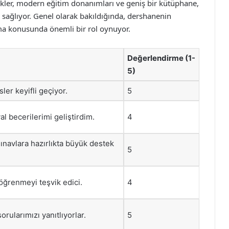
likler, modern eğitim donanımları ve geniş bir kütüphane,
 sağlıyor. Genel olarak bakıldığında, dershanenin
ırma konusunda önemli bir rol oynuyor.
Değerlendirme (1-
5)
ler keyifli geçiyor.
5
l becerilerimi geliştirdim.
4
ınavlara hazırlıkta büyük destek
5
ğrenmeyi teşvik edici.
4
rularımızı yanıtlıyorlar.
5