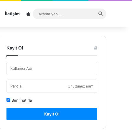
Sitemap
Arama
İletişim
yap
...
Kayıt Ol
Unuttunuz mu?
Beni hatırla
Kayıt Ol