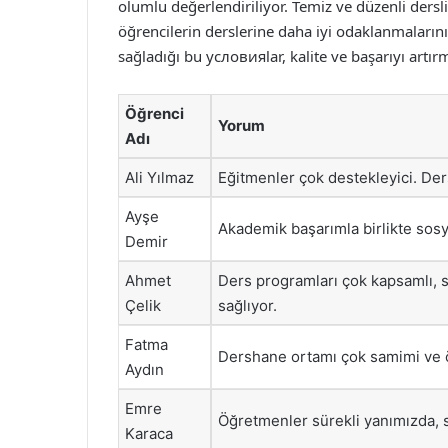
olumlu değerlendiriliyor. Temiz ve düzenli ders
öğrencilerin derslerine daha iyi odaklanmalarını
sağladığı bu условияlar, kalite ve başarıyı art
Öğrenci
Yorum
Adı
Ali Yılmaz
Eğitmenler çok destekleyici. Ders
Ayşe
Akademik başarımla birlikte sosya
Demir
Ahmet
Ders programları çok kapsamlı, s
Çelik
sağlıyor.
Fatma
Dershane ortamı çok samimi ve ö
Aydın
Emre
Öğretmenler sürekli yanımızda, so
Karaca