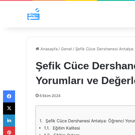
Anasayfa
/
Genel
/
Şefik Cüce Dershanesi Antalya:
Şefik Cüce Dershane
Yorumları ve Değerl
Facebook
6 Ekim 2024
X
LinkedIn
Şefik Cüce Dershanesi Antalya: Öğrenci Yorum
Pinterest
Eğitim Kalitesi