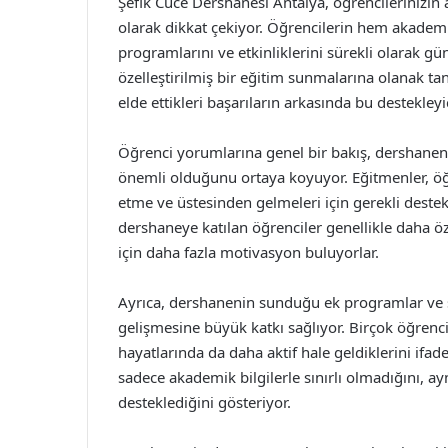
Şefik Cüce Dershanesi Antalya, öğrencilerinizin
olarak dikkat çekiyor. Öğrencilerin hem akadem
programlarını ve etkinliklerini sürekli olarak gün
özelleştirilmiş bir eğitim sunmalarına olanak t
elde ettikleri başarıların arkasında bu destekleyic
Öğrenci yorumlarına genel bir bakış, dershaneni
önemli olduğunu ortaya koyuyor. Eğitmenler, öğren
etme ve üstesinden gelmeleri için gerekli deste
dershaneye katılan öğrenciler genellikle daha 
için daha fazla motivasyon buluyorlar.
Ayrıca, dershanenin sunduğu ek programlar ve sos
gelişmesine büyük katkı sağlıyor. Birçok öğrenc
hayatlarında da daha aktif hale geldiklerini if
sadece akademik bilgilerle sınırlı olmadığını, ay
desteklediğini gösteriyor.