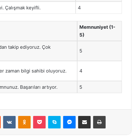
yi. Çalışmak keyifli.
4
Memnuniyet (1-
5)
an takip ediyoruz. Çok
5
er zaman bilgi sahibi oluyoruz.
4
nunuz. Başarıları artıyor.
5
st
Reddit
VKontakte
Odnoklassniki
Pocket
Skype
Messenger
E-Posta ile paylaş
Yazdır