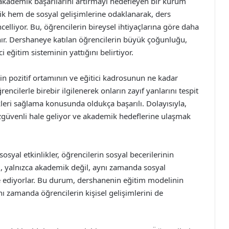
 akademik başarılarını artırmayı hedefleyen bir kurum
ik hem de sosyal gelişimlerine odaklanarak, ders
celliyor. Bu, öğrencilerin bireysel ihtiyaçlarına göre daha
anır. Dershaneye katılan öğrencilerin büyük çoğunluğu,
i eğitim sisteminin yattığını belirtiyor.
n pozitif ortamının ve eğitici kadrosunun ne kadar
cilerle birebir ilgilenerek onların zayıf yanlarını tespit
kleri sağlama konusunda oldukça başarılı. Dolayısıyla,
özgüvenli hale geliyor ve akademik hedeflerine ulaşmak
yal etkinlikler, öğrencilerin sosyal becerilerinin
i, yalnızca akademik değil, aynı zamanda sosyal
ade ediyorlar. Bu durum, dershanenin eğitim modelinin
nı zamanda öğrencilerin kişisel gelişimlerini de