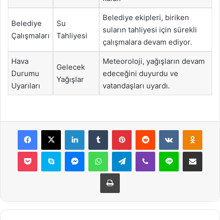
Belediye ekipleri, biriken
Belediye
Su
suların tahliyesi için sürekli
Çalışmaları
Tahliyesi
çalışmalara devam ediyor.
Hava
Meteoroloji, yağışların devam
Gelecek
Durumu
edeceğini duyurdu ve
Yağışlar
Uyarıları
vatandaşları uyardı.
Facebook
X
LinkedIn
Tumblr
Pinterest
Reddit
VKontakte
Odnok
Pocket
Skype
Messenger
WhatsApp
Telegram
Viber
Line
E-Posta ile payla
Yazdır