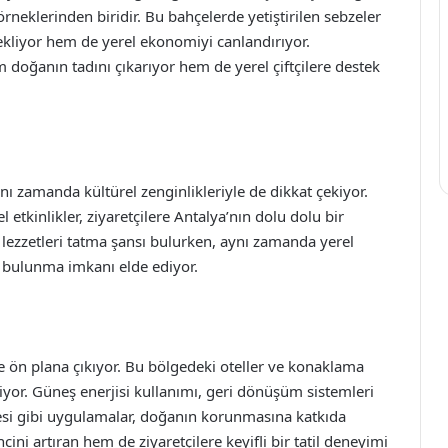
rneklerinden biridir. Bu bahçelerde yetiştirilen sebzeler
tekliyor hem de yerel ekonomiyi canlandırıyor.
m doğanın tadını çıkarıyor hem de yerel çiftçilere destek
ynı zamanda kültürel zenginlikleriyle de dikkat çekiyor.
el etkinlikler, ziyaretçilere Antalya’nın dolu dolu bir
el lezzetleri tatma şansı bulurken, aynı zamanda yerel
e bulunma imkanı elde ediyor.
 de ön plana çıkıyor. Bu bölgedeki oteller ve konaklama
kiyor. Güneş enerjisi kullanımı, geri dönüşüm sistemleri
esi gibi uygulamalar, doğanın korunmasına katkıda
ini artıran hem de ziyaretçilere keyifli bir tatil deneyimi