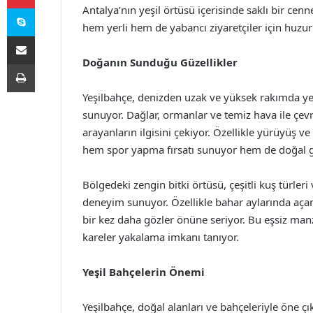
Skype
Antalya’nın yeşil örtüsü içerisinde saklı bir cenn
hem yerli hem de yabancı ziyaretçiler için huzur
E-Posta ile paylaş
Doğanın Sunduğu Güzellikler
Yazdır
Yeşilbahçe, denizden uzak ve yüksek rakımda yer 
sunuyor. Dağlar, ormanlar ve temiz hava ile çe
arayanların ilgisini çekiyor. Özellikle yürüyüş ve
hem spor yapma fırsatı sunuyor hem de doğal güz
Bölgedeki zengin bitki örtüsü, çeşitli kuş türle
deneyim sunuyor. Özellikle bahar aylarında aça
bir kez daha gözler önüne seriyor. Bu eşsiz man
kareler yakalama imkanı tanıyor.
Yeşil Bahçelerin Önemi
Yeşilbahçe, doğal alanları ve bahçeleriyle öne çık