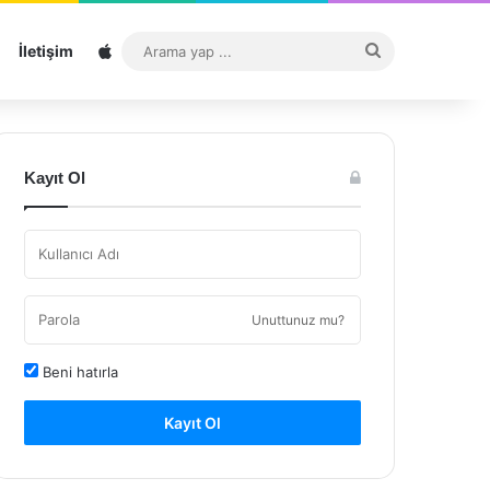
Sitemap
Arama
İletişim
yap
...
Kayıt Ol
Unuttunuz mu?
Beni hatırla
Kayıt Ol