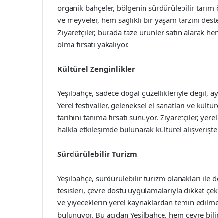
organik bahçeler, bölgenin sürdürülebilir tarım ö
ve meyveler, hem sağlıklı bir yaşam tarzını des
Ziyaretçiler, burada taze ürünler satın alarak he
olma fırsatı yakalıyor.
Kültürel Zenginlikler
Yeşilbahçe, sadece doğal güzellikleriyle değil, a
Yerel festivaller, geleneksel el sanatları ve kültür
tarihini tanıma fırsatı sunuyor. Ziyaretçiler, yer
halkla etkileşimde bulunarak kültürel alışverişt
Sürdürülebilir Turizm
Yeşilbahçe, sürdürülebilir turizm olanakları ile
tesisleri, çevre dostu uygulamalarıyla dikkat çe
ve yiyeceklerin yerel kaynaklardan temin edilm
bulunuyor. Bu açıdan Yeşilbahçe, hem çevre bilinc