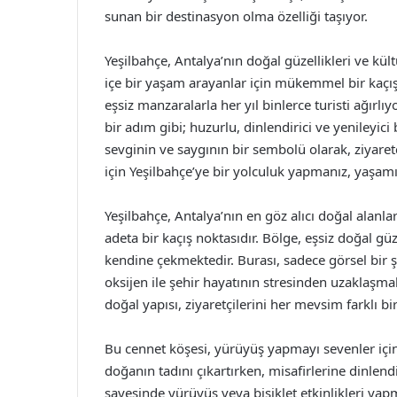
sunan bir destinasyon olma özelliği taşıyor.
Yeşilbahçe, Antalya’nın doğal güzellikleri ve kült
içe bir yaşam arayanlar için mükemmel bir kaçı
eşsiz manzaralarla her yıl binlerce turisti ağırlı
bir adım gibi; huzurlu, dinlendirici ve yenileyi
sevginin ve saygının bir sembolü olarak, ziyaret
için Yeşilbahçe’ye bir yolculuk yapmanız, yaşamın
Yeşilbahçe, Antalya’nın en göz alıcı doğal alanla
adeta bir kaçış noktasıdır. Bölge, eşsiz doğal gü
kendine çekmektedir. Burası, sadece görsel bi
oksijen ile şehir hayatının stresinden uzaklaşmak
doğal yapısı, ziyaretçilerini her mevsim farklı bir
Bu cennet köşesi, yürüyüş yapmayı sevenler için 
doğanın tadını çıkartırken, misafirlerine dinlend
sayesinde yürüyüş veya bisiklet etkinlikleri ya