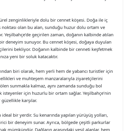
ürel zenginlikleriyle dolu bir cennet köşesi. Doğa ile iç
ş noktası olan bu alan, sunduğu huzur dolu ortam ve
yor. Yeşilbahçe’de geçirilen zaman, doğanın kalbinde atılan
ci bir deneyim sunuyor. Bu cennet köşesi, doğaya duyulan
çilerini bekliyor. Doğanın kalbinde bir cenneti keşfetmek
ıza yeni bir soluk katacaktır.
rından biri olarak, hem yerli hem de yabancı turistler için
zellikleri ve muhteşem manzaralarıyla ziyaretçilerini
r şölen sunmakla kalmaz, aynı zamanda sunduğu bol
 isteyenler için huzurlu bir ortam sağlar. Yeşilbahçe’nin
 güzellikle karşılar.
ideal bir yerdir. Su kenarında yapılan yürüyüş yolları,
irici bir deneyim sunar. Ayrıca, bölgede çeşitli parkurlar
pmak mümkündür. Dağların arasındaki yeşil alanlar, hem