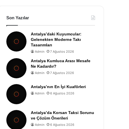
Son Yazılar
Antalya’daki Kuyumcular:
Gelenekten Moderne Takı
Tasarımları
Admin
7 Ağustos 2026
Antalya Kumluca Arası Mesafe
Ne Kadardır?
Admin
7 Ağustos 2026
Antalya’nın En İyi Kuaförleri
Admin
6 Ağustos 2026
Antalya’da Korsan Taksi Sorunu
ve Çözüm Önerileri
Admin
6 Ağustos 2026