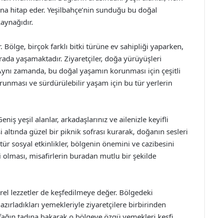
na hitap eder. Yeşilbahçe’nin sunduğu bu doğal
kaynağıdır.
. Bölge, birçok farklı bitki türüne ev sahipliği yaparken,
urada yaşamaktadır. Ziyaretçiler, doğa yürüyüşleri
r. Aynı zamanda, bu doğal yaşamın korunması için çeşitli
unması ve sürdürülebilir yaşam için bu tür yerlerin
iş yeşil alanlar, arkadaşlarınız ve ailenizle keyifli
 altında güzel bir piknik sofrası kurarak, doğanın sesleri
 tür sosyal etkinlikler, bölgenin önemini ve cazibesini
i olması, misafirlerin buradan mutlu bir şekilde
erel lezzetler de keşfedilmeye değer. Bölgedeki
azırladıkları yemekleriyle ziyaretçilere birbirinden
utfağın tadına bakarak o bölgeye özgü yemekleri keşfi