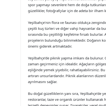
spor yapmayı sevenlere hem de doğa tutkunları
güzellikler, fotoğrafçılar için de adeta bir ilham 
Yeşilbahçe’nin flora ve faunası oldukça zengindir
çeşitli kuş türleri ve diğer vahşi hayvanlar da b
sırasında bu çeşitliliği keşfetme fırsatı bulurla
projelerin bulunduğu bilinmektedir. Doğanın kor
önemi giderek artmaktadır.
Yeşilbahçe’de piknik yapma imkanı da bulunur. Gen
zaman geçirmeniz için idealdir. Ağaçların gölgesi
eşliğinde yemek yiyebilir, rahatlayabilirsiniz. Bu
artıran unsurlardandır. Piknik alanlarının düzenl
ayrılmasını sağlar.
Bu doğal güzelliklerin yanı sıra, Yeşilbahçe’de y
restoranlar, taze ve organik ürünler kullanarak h
lezzetli deneyimler sunar. Ziyaretçiler, yerel m