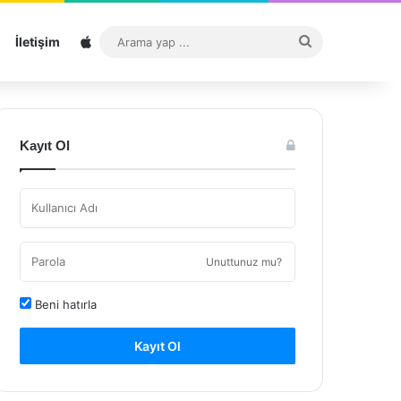
Sitemap
Arama
İletişim
yap
...
Kayıt Ol
Unuttunuz mu?
Beni hatırla
Kayıt Ol