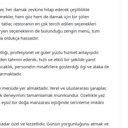
er, her damak zevkine hitap edecek çeşitlilikte
emekler, hem göz hem de damak için bir şölen
l tatlar, restoranın en çok tercih edilen seçenekleri
taryen seçeneklerin de bulunduğu zengin menü, tüm
a oldukça hassastır.
lliği, profesyonel ve güler yüzlü hizmet anlayışıdır.
den tahmin ederek, hızlı ve etkili bir şekilde yanıt
aklık, personelin misafirlere gösterdiği ilgi ve alaka ile
karmaktadır.
de menüde yer almaktadır. Yerel ve uluslararası şaraplar,
yemek deneyimini tamamlamak mümkündür. Özellikle yaz
e eşsiz bir doğa manzarası eşliğinde serinleme imkânı
o kadar özel ve lezzetlidir. Günün yorgunluğunu atmak ve