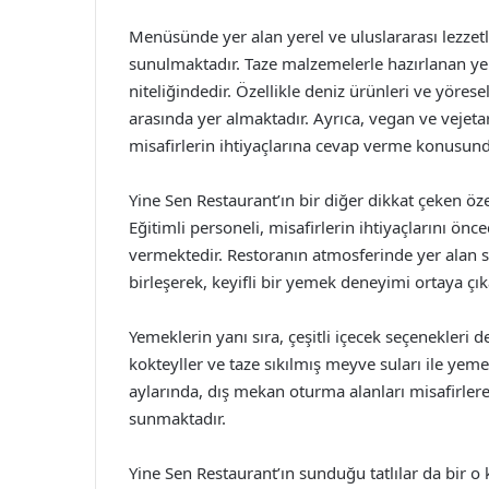
Menüsünde yer alan yerel ve uluslararası lezzetl
sunulmaktadır. Taze malzemelerle hazırlanan y
niteliğindedir. Özellikle deniz ürünleri ve yörese
arasında yer almaktadır. Ayrıca, vegan ve veje
misafirlerin ihtiyaçlarına cevap verme konusund
Yine Sen Restaurant’ın bir diğer dikkat çeken öze
Eğitimli personeli, misafirlerin ihtiyaçlarını önce
vermektedir. Restoranın atmosferinde yer alan sıc
birleşerek, keyifli bir yemek deneyimi ortaya çı
Yemeklerin yanı sıra, çeşitli içecek seçenekleri 
kokteyller ve taze sıkılmış meyve suları ile 
aylarında, dış mekan oturma alanları misafirler
sunmaktadır.
Yine Sen Restaurant’ın sunduğu tatlılar da bir 