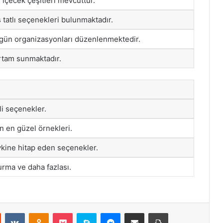
ı içecek çeşitleri mevcuttur.
ş tatlı seçenekleri bulunmaktadır.
 gün organizasyonları düzenlenmektedir.
ortam sunmaktadır.
li seçenekler.
n en güzel örnekleri.
kine hitap eden seçenekler.
rma ve daha fazlası.
st
Reddit
VKontakte
Odnoklassniki
Pocket
Skype
Messenger
E-Posta ile paylaş
Yazdır