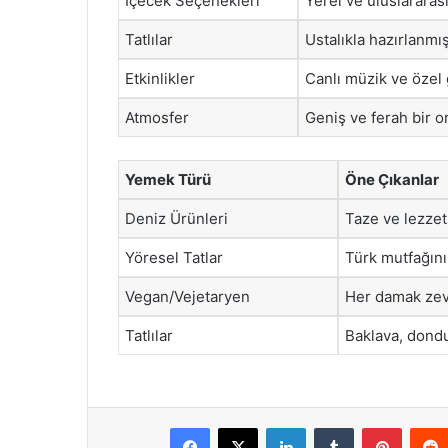
Içecek Seçenekleri
Yerel ve uluslararas
Tatlılar
Ustalıkla hazırlanmı
Etkinlikler
Canlı müzik ve özel
Atmosfer
Geniş ve ferah bir 
Yemek Türü
Öne Çıkanlar
Deniz Ürünleri
Taze ve lezzet
Yöresel Tatlar
Türk mutfağını
Vegan/Vejetaryen
Her damak zev
Tatlılar
Baklava, dondu
Facebook
X
LinkedIn
Tumblr
Pintere