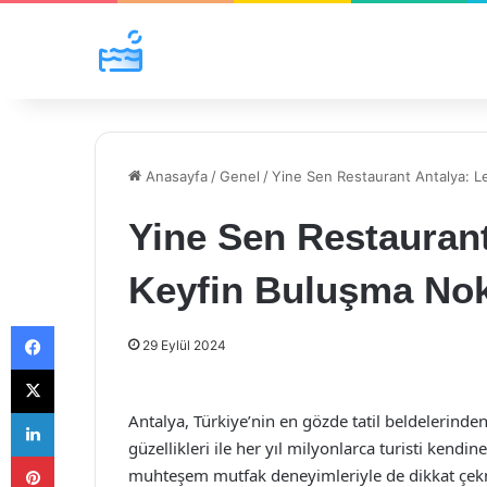
Anasayfa
/
Genel
/
Yine Sen Restaurant Antalya: L
Yine Sen Restaurant
Keyfin Buluşma Nok
Facebook
29 Eylül 2024
X
LinkedIn
Antalya, Türkiye’nin en gözde tatil beldelerinden
güzellikleri ile her yıl milyonlarca turisti ken
Pinterest
muhteşem mutfak deneyimleriyle de dikkat çekm