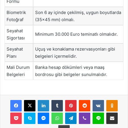
Formu
Biometrik
Son 6 ay içinde çekilmiş, uygun boyutlarda
Fotoğraf
(35×45 mm) olmalı.
Seyahat
Minimum 30.000 Euro teminatlı olmalıdır.
Sigortası
Seyahat
Uçuş ve konaklama rezervasyonları gibi
Planı
belgeleri içermelidir.
Mali Durum
Banka hesap dökümleri veya maaş
Belgeleri
bordrosu gibi belgeler sunulmalıdır.
Facebook
X
LinkedIn
Tumblr
Pinterest
Reddit
VKontakte
Odnok
Pocket
Skype
Messenger
WhatsApp
Telegram
Viber
Line
E-Posta ile payla
Yazdır