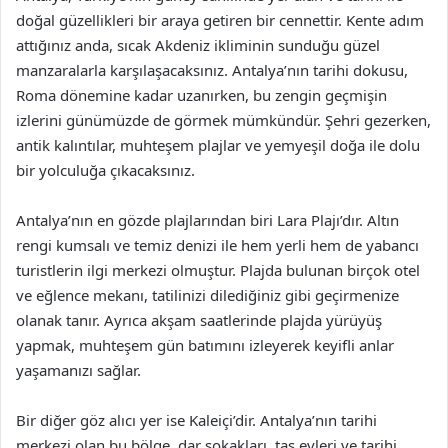
doğal güzellikleri bir araya getiren bir cennettir. Kente adım
attığınız anda, sıcak Akdeniz ikliminin sunduğu güzel
manzaralarla karşılaşacaksınız. Antalya’nın tarihi dokusu,
Roma dönemine kadar uzanırken, bu zengin geçmişin
izlerini günümüzde de görmek mümkündür. Şehri gezerken,
antik kalıntılar, muhteşem plajlar ve yemyeşil doğa ile dolu
bir yolculuğa çıkacaksınız.
Antalya’nın en gözde plajlarından biri Lara Plajı’dır. Altın
rengi kumsalı ve temiz denizi ile hem yerli hem de yabancı
turistlerin ilgi merkezi olmuştur. Plajda bulunan birçok otel
ve eğlence mekanı, tatilinizi dilediğiniz gibi geçirmenize
olanak tanır. Ayrıca akşam saatlerinde plajda yürüyüş
yapmak, muhteşem gün batımını izleyerek keyifli anlar
yaşamanızı sağlar.
Bir diğer göz alıcı yer ise Kaleiçi’dir. Antalya’nın tarihi
merkezi olan bu bölge, dar sokakları, taş evleri ve tarihi