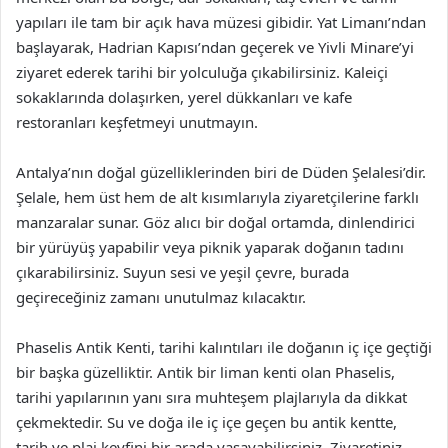
yapıları ile tam bir açık hava müzesi gibidir. Yat Limanı’ndan
başlayarak, Hadrian Kapısı’ndan geçerek ve Yivli Minare’yi
ziyaret ederek tarihi bir yolculuğa çıkabilirsiniz. Kaleiçi
sokaklarında dolaşırken, yerel dükkanları ve kafe
restoranları keşfetmeyi unutmayın.
Antalya’nın doğal güzelliklerinden biri de Düden Şelalesi’dir.
Şelale, hem üst hem de alt kısımlarıyla ziyaretçilerine farklı
manzaralar sunar. Göz alıcı bir doğal ortamda, dinlendirici
bir yürüyüş yapabilir veya piknik yaparak doğanın tadını
çıkarabilirsiniz. Suyun sesi ve yeşil çevre, burada
geçireceğiniz zamanı unutulmaz kılacaktır.
Phaselis Antik Kenti, tarihi kalıntıları ile doğanın iç içe geçtiği
bir başka güzelliktir. Antik bir liman kenti olan Phaselis,
tarihi yapılarının yanı sıra muhteşem plajlarıyla da dikkat
çekmektedir. Su ve doğa ile iç içe geçen bu antik kentte,
tarih ve plaj keyfini bir arada yaşayabilirsiniz. Ziyaretiniz