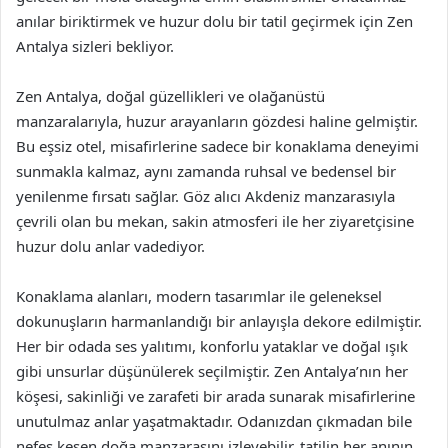
anılar biriktirmek ve huzur dolu bir tatil geçirmek için Zen
Antalya sizleri bekliyor.
Zen Antalya, doğal güzellikleri ve olağanüstü
manzaralarıyla, huzur arayanların gözdesi haline gelmiştir.
Bu eşsiz otel, misafirlerine sadece bir konaklama deneyimi
sunmakla kalmaz, aynı zamanda ruhsal ve bedensel bir
yenilenme fırsatı sağlar. Göz alıcı Akdeniz manzarasıyla
çevrili olan bu mekan, sakin atmosferi ile her ziyaretçisine
huzur dolu anlar vadediyor.
Konaklama alanları, modern tasarımlar ile geleneksel
dokunuşların harmanlandığı bir anlayışla dekore edilmiştir.
Her bir odada ses yalıtımı, konforlu yataklar ve doğal ışık
gibi unsurlar düşünülerek seçilmiştir. Zen Antalya’nın her
köşesi, sakinliği ve zarafeti bir arada sunarak misafirlerine
unutulmaz anlar yaşatmaktadır. Odanızdan çıkmadan bile
nefes kesen doğa manzarasını izleyebilir, tatilin her anının